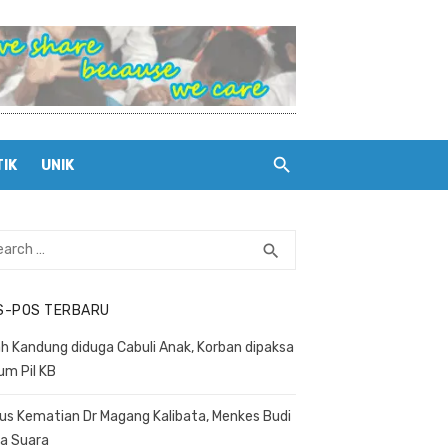
TIK
UNIK
rch
search
SEARCH
S-POS TERBARU
h Kandung diduga Cabuli Anak, Korban dipaksa
um Pil KB
us Kematian Dr Magang Kalibata, Menkes Budi
a Suara