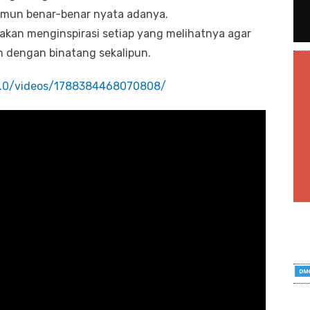
 namun benar-benar nyata adanya.
akan menginspirasi setiap yang melihatnya agar
n dengan binatang sekalipun.
2.0/videos/1788384468070808/