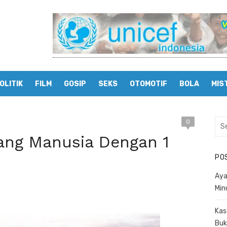
OLITIK
FILM
GOSIP
SEKS
OTOMOTIF
BOLA
MIS
0
Sea
for:
ang Manusia Dengan 1
PO
Aya
Min
Kas
Buk