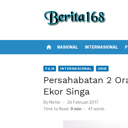
Skip
to
content
home
NASIONAL
INTERNASIONAL
P
FILM
INTERNASIONAL
UNIK
Persahabatan 2 Or
Ekor Singa
By
Mister
Posted
26 Februari 2017
on
Time to Read:
0 min
-
41
words