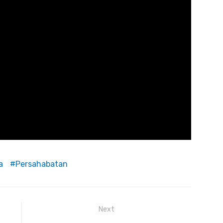
a
Persahabatan
Next