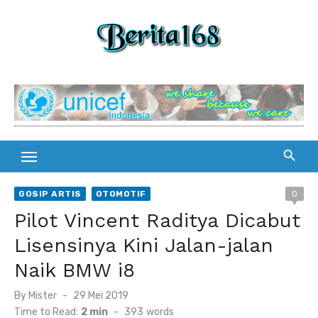
Skip
to
content
GOSIP ARTIS
OTOMOTIF
0
Pilot Vincent Raditya Dicabut
Lisensinya Kini Jalan-jalan
Naik BMW i8
By
Mister
Posted
29 Mei 2019
on
Time to Read:
2 min
-
393
words