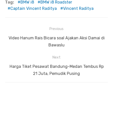
Tag:
BMW i8
BMW i8 Roadster
Captain Vincent Raditya
Vincent Raditya
Previous
Navigasi
Previous
Video Hanum Rais Bicara soal Ajakan Aksi Damai di
pos
post:
Bawaslu
Next
Next
Harga Tiket Pesawat Bandung-Medan Tembus Rp
post:
21 Juta, Pemudik Pusing